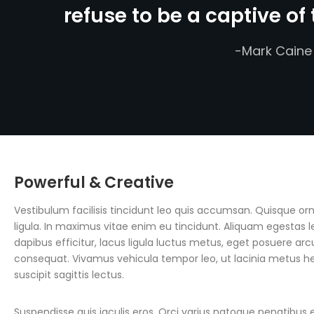
refuse to be a captive of
-Mark Caine
Powerful & Creative
Vestibulum facilisis tincidunt leo quis accumsan. Quisque or
ligula. In maximus vitae enim eu tincidunt. Aliquam egestas
dapibus efficitur, lacus ligula luctus metus, eget posuere
consequat. Vivamus vehicula tempor leo, ut lacinia metus hendr
suscipit sagittis lectus.
Suspendisse quis iaculis eros. Orci varius natoque penatibus 