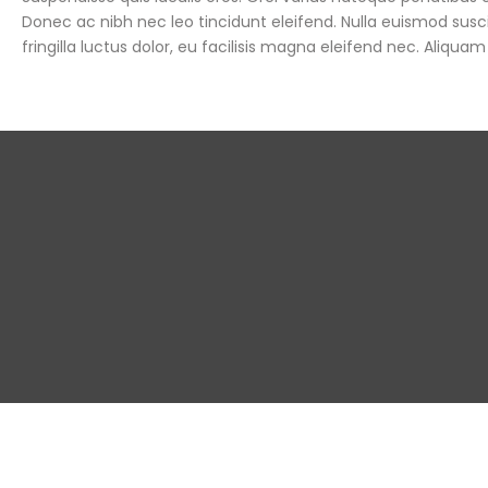
Donec ac nibh nec leo tincidunt eleifend. Nulla euismod suscip
fringilla luctus dolor, eu facilisis magna eleifend nec. Aliquam