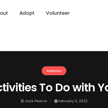
out
Adopt
Volunteer
Adoption
tivities To Do with Y
Zack Pearce
February 5, 2022