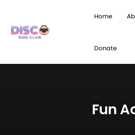
Home
Ab
Donate
Fun Ac