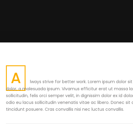
A
lways strive for better work. Lorem ipsum dolor si
dolor, a malesuada ipsum. Vivamus efficitur erat ut massa la
sollicitudin, felis orci semper velit, in dignissim dolor ex i
odio eu lacus sollicitudin venenatis vitae ac libero. Donec sit
tincidunt posuere. Cras convallis nisi nec luctus convallis.