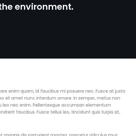
 the environment.
nare enim quam, id faucibus mi posuere nec. Fusce at justo
 leo sit amet nunc interdum ornare. In semper, metus non
 arcu leo nec enim. Pellentesque accumsan elementum
erit faucibus. Fusce tellus leo, tincidunt quis turpis at,
et magnis dis parturient montes, nascetur ridiculus mus.