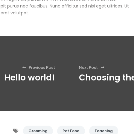
it purus nec faucibus. Nunc efficitur sed nisi eget ultrices. Ut
 erat volutpat.
Previous Post
Next Post
Hello world!
Choosing the
Grooming
Pet Food
Teaching