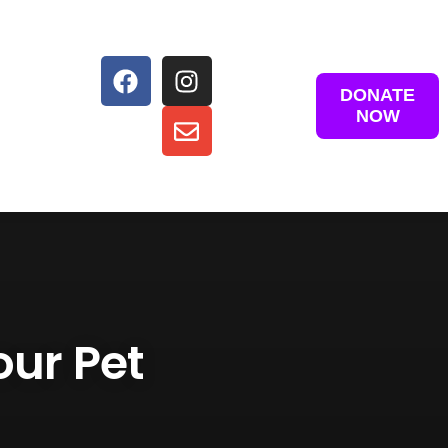
DONATE
NOW
our Pet