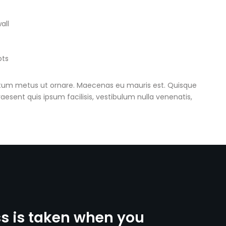
all
ots
entum metus ut ornare. Maecenas eu mauris est. Quisque
raesent quis ipsum facilisis, vestibulum nulla venenatis,
ss is taken when you