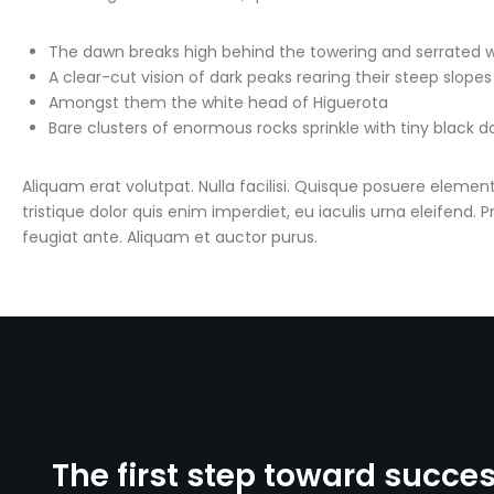
The dawn breaks high behind the towering and serrated w
A clear-cut vision of dark peaks rearing their steep slopes
Amongst them the white head of Higuerota
Bare clusters of enormous rocks sprinkle with tiny black d
Aliquam erat volutpat. Nulla facilisi. Quisque posuere elem
tristique dolor quis enim imperdiet, eu iaculis urna eleifend. P
feugiat ante. Aliquam et auctor purus.
The first step toward succe