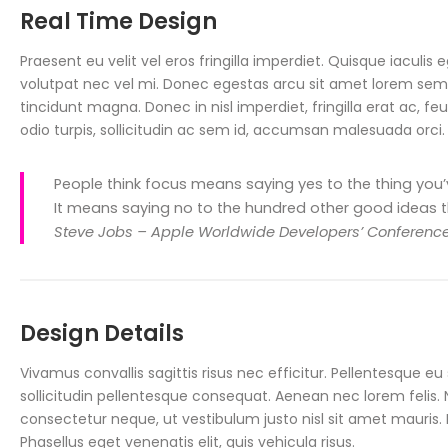
Real Time Design
Praesent eu velit vel eros fringilla imperdiet. Quisque iaculi
volutpat nec vel mi. Donec egestas arcu sit amet lorem sempe
tincidunt magna. Donec in nisl imperdiet, fringilla erat ac, feug
odio turpis, sollicitudin ac sem id, accumsan malesuada orci
People think focus means saying yes to the thing you’v
It means saying no to the hundred other good ideas tha
Steve Jobs – Apple Worldwide Developers’ Conference
Design Details
Vivamus convallis sagittis risus nec efficitur. Pellentesque 
sollicitudin pellentesque consequat. Aenean nec lorem felis. 
consectetur neque, ut vestibulum justo nisl sit amet mauris. 
Phasellus eget venenatis elit, quis vehicula risus.