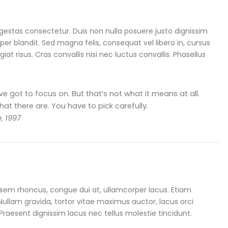
s egestas consectetur. Duis non nulla posuere justo dignissim
r blandit. Sed magna felis, consequat vel libero in, cursus
iat risus. Cras convallis nisi nec luctus convallis. Phasellus
.
e got to focus on. But that’s not what it means at all.
t there are. You have to pick carefully.
, 1997
eu sem rhoncus, congue dui at, ullamcorper lacus. Etiam
Nullam gravida, tortor vitae maximus auctor, lacus orci
Praesent dignissim lacus nec tellus molestie tincidunt.